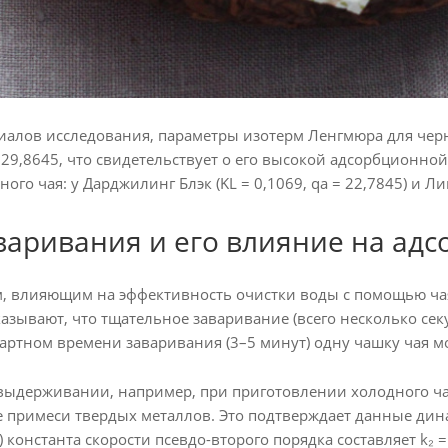
иалов исследования, параметры изотерм Ленгмюра для чер
= 29,8645, что свидетельствует о его высокой адсорбционно
ого чая: у Дарджилинг Блэк (KL = 0,1069, qa = 22,7845) и Лип
варивания и его влияние на ад
 влияющим на эффективность очистки воды с помощью чая
азывают, что тщательное заваривание (всего несколько се
артном времени заваривания (3–5 минут) одну чашку чая м
ыдерживании, например, при приготовлении холодного чая
е примеси твердых металлов. Это подтверждает данные д
) константа скорости псевдо-второго порядка составляет k₂ 