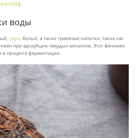
h.4c01030
)
ки воды
ный,
улун
, белый, а также травяные напитки, такие как
тивен при адсорбции твердых металлов. Этот феномен
я в процессе ферментации.