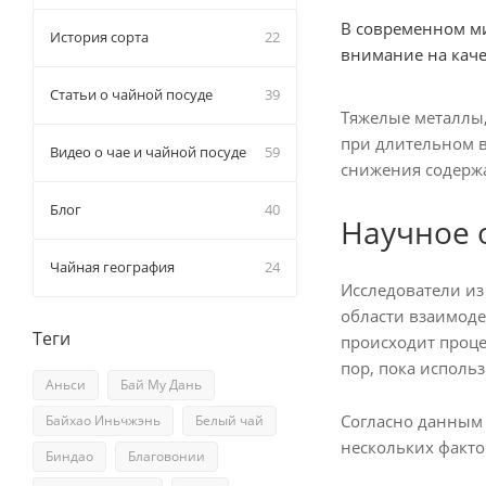
В современном ми
История сорта
22
внимание на каче
Статьи о чайной посуде
39
Тяжелые металлы,
при длительном в
Видео о чае и чайной посуде
59
снижения содержа
Блог
40
Научное 
Чайная география
24
Исследователи из
области взаимоде
Теги
происходит проце
пор, пока использ
Аньси
Бай Му Дань
Согласно данным 
Байхао Иньчжэнь
Белый чай
нескольких факто
Биндао
Благовонии