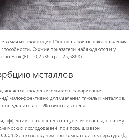
ного чая из провинции Юньнань показывают значения
й способности. Схожие показатели наблюдаются и у
тон Блэк (KL = 0,2536, qa = 25,6868).
сорбцию металлов
, является продолжительность заваривания.
кунд) малоэффективно для удаления тяжелых металлов.
ожно удалить до 15% свинца из воды.
, эффективность постепенно увеличивается, поэтому
инамических исследований: при повышенной
= 0,00428, что выше, чем при комнатной температуре (k₂