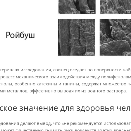
атериалах исследования, свинец оседает по поверхности ч
 процесс механического взаимодействия между полифенолам
нолы, особенно катехины и танины, содержат множество г
ми металлов, эффективно выводя их из водного раствора.
ское значение для здоровья че
едования делают вывод, что «не рекомендуется использоват
 может существенно снизить риск воздействия этих вредных