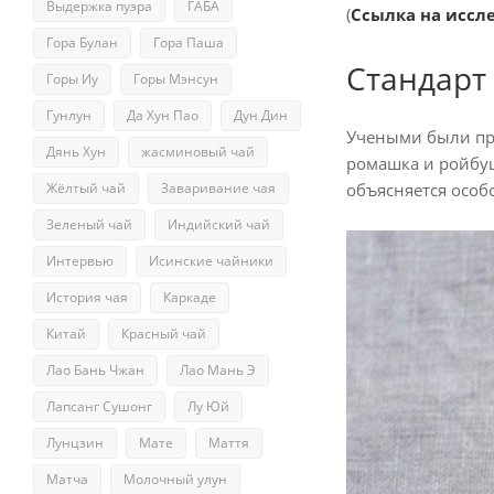
Выдержка пуэра
ГАБА
(
Ссылка на иссл
Гора Булан
Гора Паша
Стандарт
Горы Иу
Горы Мэнсун
Гунлун
Да Хун Пао
Дун Дин
Учеными были пр
Дянь Хун
жасминовый чай
ромашка и ройбуш
объясняется особ
Жёлтый чай
Заваривание чая
Зеленый чай
Индийский чай
Интервью
Исинские чайники
История чая
Каркаде
Китай
Красный чай
Лао Бань Чжан
Лао Мань Э
Лапсанг Сушонг
Лу Юй
Лунцзин
Мате
Маття
Матча
Молочный улун