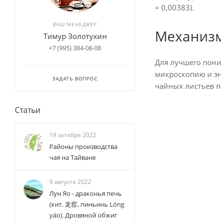
= 0,00383).
ВАШ МЕНЕДЖЕР
Механизм
Тимур Золотухин
+7 (995) 384-08-08
Для лучшего пони
микроскопию и эн
ЗАДАТЬ ВОПРОС
чайных листьев п
Статьи
19 октября 2022
Районы производства
чая на Тайване
9 августа 2022
Лун Яо - драконья печь
(кит. 龙窑, пиньинь Lóng
yáo). Дровяной обжиг