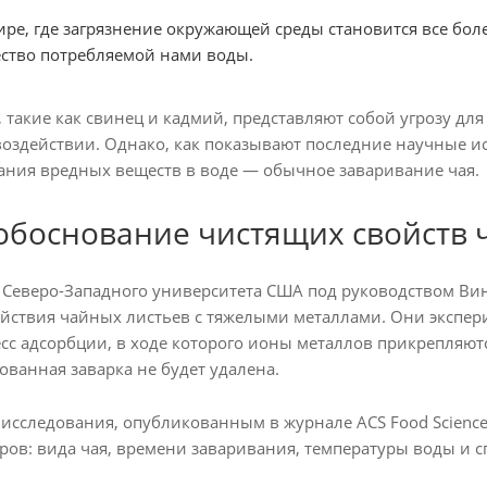
ре, где загрязнение окружающей среды становится все бол
ство потребляемой нами воды.
 такие как свинец и кадмий, представляют собой угрозу дл
оздействии. Однако, как показывают последние научные ис
ния вредных веществ в воде — обычное заваривание чая.
обоснование чистящих свойств 
 Северо-Западного университета США под руководством Ви
йствия чайных листьев с тяжелыми металлами. Они экспер
сс адсорбции, в ходе которого ионы металлов прикрепляютс
ованная заварка не будет удалена.
исследования, опубликованным в журнале ACS Food Science &
ров: вида чая, времени заваривания, температуры воды и с