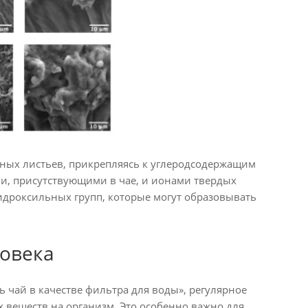
айных листьев, прикрепляясь к углеродсодержащим
и, присутствующими в чае, и ионами твердых
идроксильных групп, которые могут образовывать
ловека
ь чай в качестве фильтра для воды», регулярное
 веществ на организм. Это особенно важно для