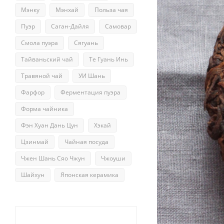
Мэнку
Мэнхай
Польза чая
Пуэр
Саган-Дайля
Самовар
Смола пуэра
Сягуань
Тайваньский чай
Те Гуань Инь
Травяной чай
УИ Шань
Фарфор
Ферментация пуэра
Форма чайника
Фэн Хуан Дань Цун
Хэкай
Цзинмай
Чайная посуда
Чжен Шань Сяо Чжун
Чжоуши
Шайхун
Японская керамика