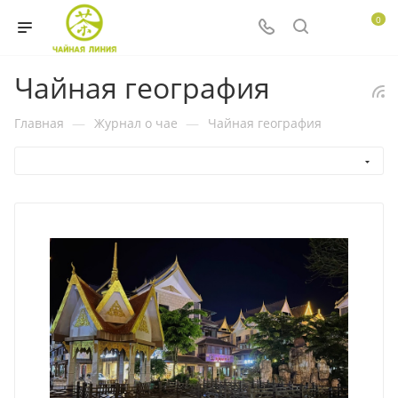
0
Чайная география
Главная
—
Журнал о чае
—
Чайная география