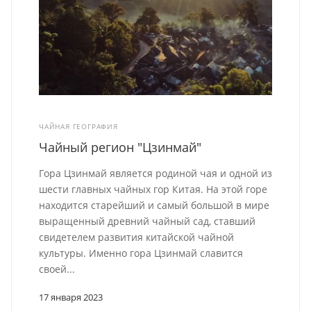
ЧАЙНАЯ ГЕОГРАФИЯ
Чайный регион "Цзинмай"
Гора Цзинмай является родиной чая и одной из
шести главных чайных гор Китая. На этой горе
находится старейший и самый большой в мире
выращенный древний чайный сад, ставший
свидетелем развития китайской чайной
культуры. Именно гора Цзинмай славится
своей...
17 января 2023