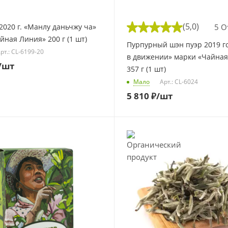
(5,0)
5 О
2020 г. «Манлу даньчжу ча»
йная Линия» 200 г (1 шт)
Пурпурный шэн пуэр 2019 г
рт.: CL-6199-20
в движении» марки «Чайная
/шт
357 г (1 шт)
Мало
Арт.: CL-6024
5 810
₽
/шт