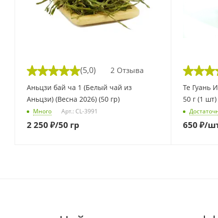
(5,0)
2 Отзыва
Аньцзи бай ча 1 (Белый чай из
Те Гуань 
Аньцзи) (Весна 2026) (50 гр)
50 г (1 шт)
Много
Арт.: CL-3991
Достаточ
2 250
₽
/50 гр
650
₽
/ш