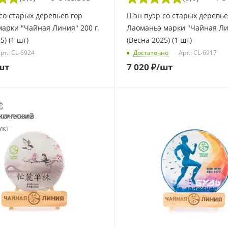
со старых деревьев гор
Шэн пуэр со старых деревье
арки "Чайная Линия" 200 г.
Лаоманьэ марки "Чайная Ли
5) (1 шт)
(Весна 2025) (1 шт)
рт.: CL-6924
Достаточно
Арт.: CL-6917
шт
7 020
₽
/шт