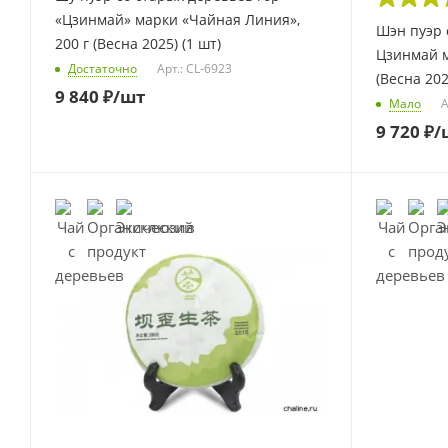
«Цзинмай» марки «Чайная Линия»,
Шэн пуэр 
200 г (Весна 2025) (1 шт)
Цзинмай м
Достаточно
Арт.: CL-6923
(Весна 202
9 840
₽
/шт
Мало
А
9 720
₽
/