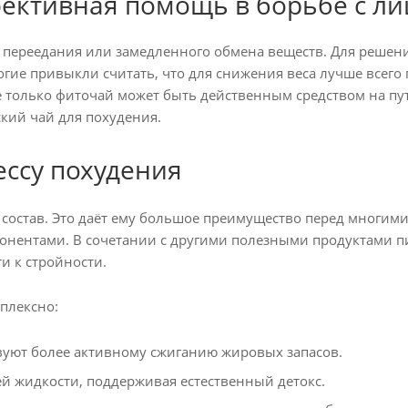
фективная помощь в борьбе с л
м переедания или замедленного обмена веществ. Для реше
ие привыкли считать, что для снижения веса лучше всего 
е только фиточай может быть действенным средством на пу
кий чай для похудения.
ессу похудения
й состав. Это даёт ему большое преимущество перед мног
нентами. В сочетании с другими полезными продуктами п
и к стройности.
плексно:
вуют более активному сжиганию жировых запасов.
й жидкости, поддерживая естественный детокс.