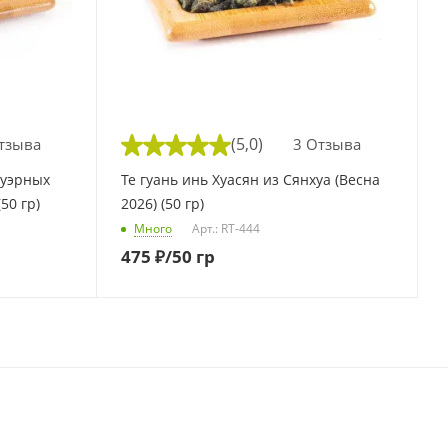
(5,0)
тзыва
3 Отзыва
Те гуань инь Хуасян из Сянхуа (Весна
50 гр)
2026) (50 гр)
Много
Арт.: RT-444
475
₽
/50 гр