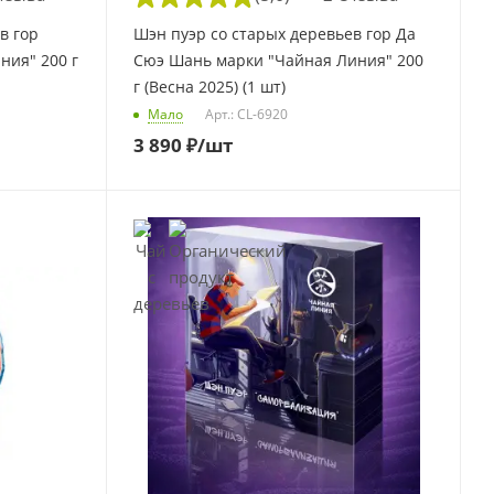
в гор
Шэн пуэр со старых деревьев гор Да
ния" 200 г
Сюэ Шань марки "Чайная Линия" 200
г (Весна 2025) (1 шт)
Мало
Арт.: CL-6920
3 890
₽
/шт