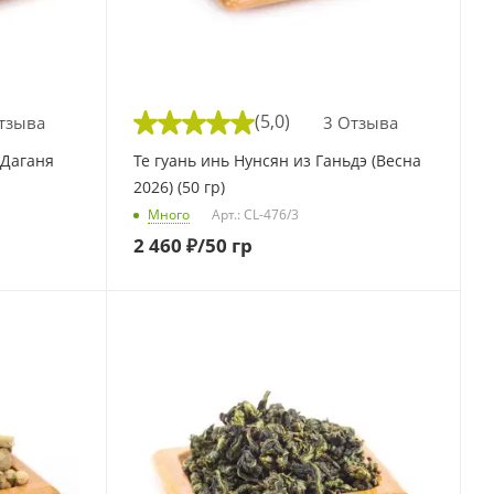
(5,0)
тзыва
3 Отзыва
 Даганя
Те гуань инь Нунсян из Ганьдэ (Весна
2026) (50 гр)
Много
Арт.: CL-476/3
2 460
₽
/50 гр