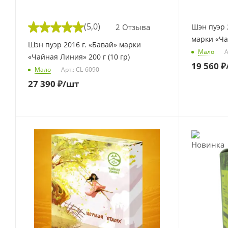
(5,0)
2 Отзыва
Шэн пуэр 
марки «Ча
Шэн пуэр 2016 г. «Бавай» марки
Мало
А
«Чайная Линия» 200 г (10 гр)
19 560
₽
Мало
Арт.: CL-6090
27 390
₽
/шт