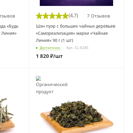
(4,7)
тзывов
7 Отзывов
ода «Будь
Шэн пуэр с больших чайных деревьев
 Линия»
«Самореализация» марки «Чайная
Линия» 90 г (1 шт)
Достаточно
Арт.: CL-6245
1 820
₽
/шт