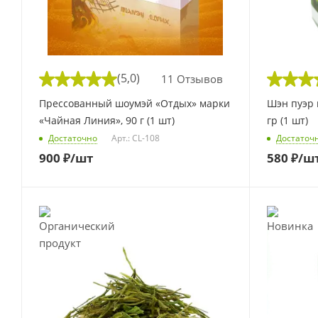
(5,0)
11 Отзывов
Прессованный шоумэй «Отдых» марки
Шэн пуэр 
«Чайная Линия», 90 г (1 шт)
гр (1 шт)
Достаточно
Арт.: CL-108
Достаточ
900
₽
/шт
580
₽
/ш