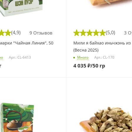
(4,9)
(5,0)
9 Отзывов
3 О
марки "Чайная Линия", 50
Мили я байхао иньчжэнь из
(Весна 2025)
но
Арт.: CL-6413
Много
Арт.: CL-170
т
4 035
₽
/50 гр