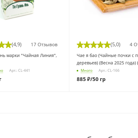
(4,9)
(5,0)
17 Отзывов
4 О
Инь марки "Чайная Линия",
Чае я бао (Чайные почки с пуэрных
деревьев) (Весна 2025 года) (
но
Арт.: CL-441
Много
Арт.: CL-166
т
885
₽
/50 гр