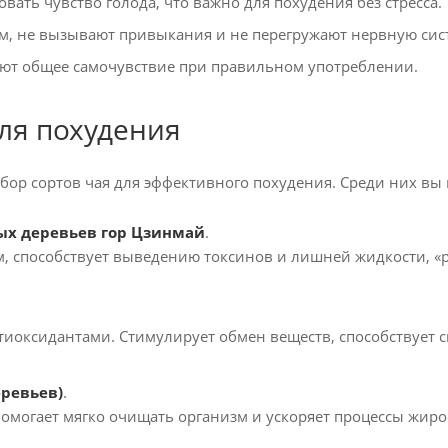
ать чувство голода, что важно для похудения без стресса.
м, не вызывают привыкания и не перегружают нервную сис
ют общее самочувствие при правильном употреблении.
ля похудения
бор сортов чая для эффективного похудения. Среди них вы
ых деревьев гор Цзинмай
.
 способствует выведению токсинов и лишней жидкости, «р
тиоксидантами. Стимулирует обмен веществ, способствует 
еревьев)
.
омогает мягко очищать организм и ускоряет процессы жир