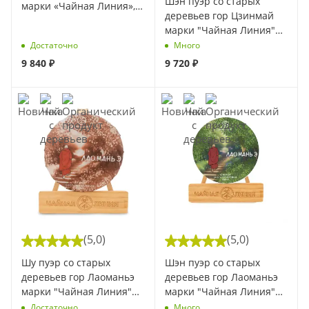
Шэн пуэр со старых
марки «Чайная Линия»,
деревьев гор Цзинмай
200 г (Весна 2025) (1 шт)
марки "Чайная Линия"
200 г. (Весна 2025) (1 шт)
Достаточно
Много
9 840
₽
9 720
₽
(5,0)
(5,0)
Шу пуэр со старых
Шэн пуэр со старых
деревьев гор Лаоманьэ
деревьев гор Лаоманьэ
марки "Чайная Линия"
марки "Чайная Линия"
200 г (Весна 2024) (1 шт)
200 г (Весна 2025) (1 шт)
Достаточно
Много