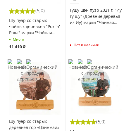
(5,0)
Гушу шэн пуэр 2021 г. "Иу
гу шу" (Древние деревья
Шу пуэр со старых
из Иу) марки "Чайная
чайных деревьев "Рок 'н'
Линия" 100 г
Ролл" марки "Чайная
Линия" 200 г (Весна 2025)
Много
(1 шт)
Нет в наличии
11 410
₽
Шу пуэр со старых
(5,0)
деревьев гор «Цзинмай»