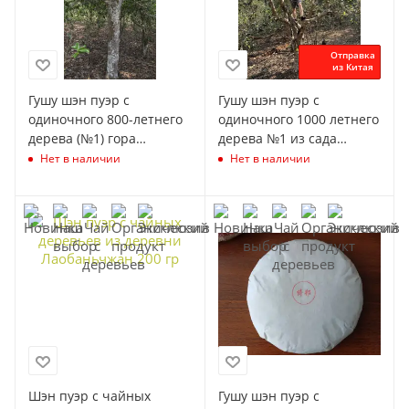
Отправка
из Китая
Гушу шэн пуэр с
Гушу шэн пуэр с
одиночного 800-летнего
одиночного 1000 летнего
дерева (№1) гора
дерева №1 из сада
Цзинмай сад
"Айлэн шань" гора
Нет в наличии
Нет в наличии
"Дапинчжан" марки
Цзинмай марки Чайная
Чайная Линия 200 гр
Линия 200 гр
Шэн пуэр с чайных
Гушу шэн пуэр с