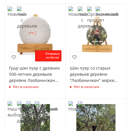
Отправка
из Китая
Гушу шэн пуэр с древних
Шэн пуэр со старых
500-летних деревьев
деревьев деревни
деревни Лаобаньчжан
"Лаобаньчжан" марки
200 гр
"Чайная Линия" 100 г.
Нет в наличии
Нет в наличии