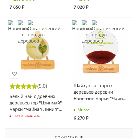
7 650
₽
7 020
₽
(5,0)
Шайхун со старых
деревьев деревни
Белый чай с древних
Наньбэнь марки "Чайная
деревьев гор "Цзинмай"
Линия", 200 г (Весна
марки "Чайная Линия"
Много
2025) (1 шт)
100 г
Нет в наличии
6 270
₽
ПОКАЗАТЬ ЕЩЕ