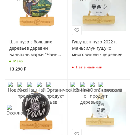
Шэн пуэр с больших
Гушу шэн пуэр 2022 г.
деревьев деревни
Маньсилун гушу (с
Баньпэнь марки "Чайная
многовековых деревьев
Линия" 200 г (Весна 2026)
из Маньсилун) марки
Мало
"Чайная Линия" 100 г
Нет в наличии
13 290
₽