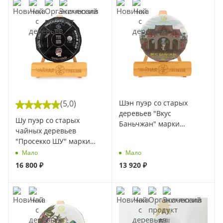
(5,0)
Шэн пуэр со старых
деревьев "Вкус
Шу пуэр cо старых
Баньчжан" марки
чайных деревьев
"Чайная Линия" 200 г
"Просекко ШУ" марки
(Весна 2026)
"Чайная Линия" 200 г (10
Мало
Мало
гр)
16 800
₽
13 920
₽