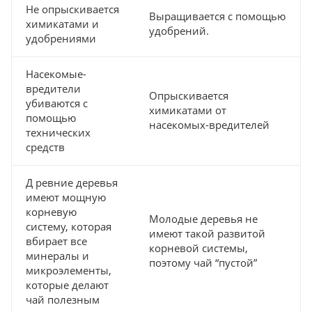
Не опрыскивается
Выращивается с помощью
химикатами и
удобрений.
удобрениями
Насекомые-
вредители
Опрыскивается
убиваются с
химикатами от
помощью
насекомых-вредителей
технических
средств
Д ревние деревья
имеют мощную
корневую
Молодые деревья не
систему, которая
имеют такой развитой
вбирает все
корневой системы,
минералы и
поэтому чай “пустой”
микроэлементы,
которые делают
чай полезным