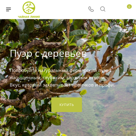
0
Пуэр с деревьев
Попробуйте натуральный фермерский пуэр с
насыщенным, глубоким, сложным вкусом.
Вкус, который захватывает новичков и профи.
КУПИТЬ