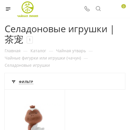
0
Селадоновые игрушки |
茶宠
1
Главная
—
Каталог
—
Чайная утварь
—
Чайные фигурки или игрушки (чачун)
—
Селадоновые игрушки
ФИЛЬТР