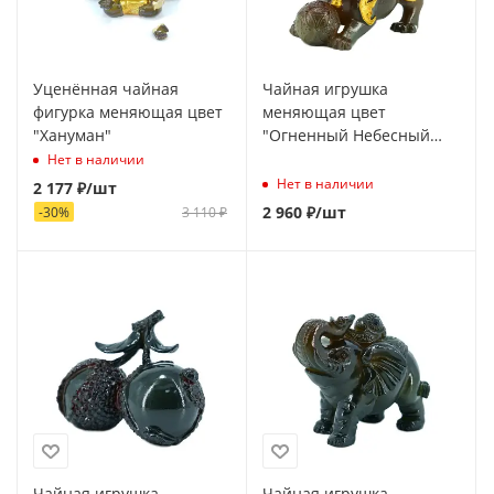
Уценённая чайная
Чайная игрушка
фигурка меняющая цвет
меняющая цвет
"Хануман"
"Огненный Небесный
лев"
Нет в наличии
Нет в наличии
2 177
₽
/шт
2 960
₽
/шт
-
30
%
3 110
₽
Чайная игрушка
Чайная игрушка