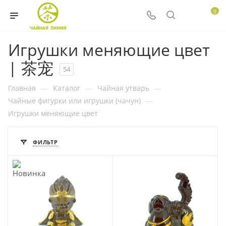
0
Игрушки меняющие цвет
| 茶宠
54
Главная
—
Каталог
—
Чайная утварь
—
Чайные фигурки или игрушки (чачун)
—
Игрушки меняющие цвет
ФИЛЬТР