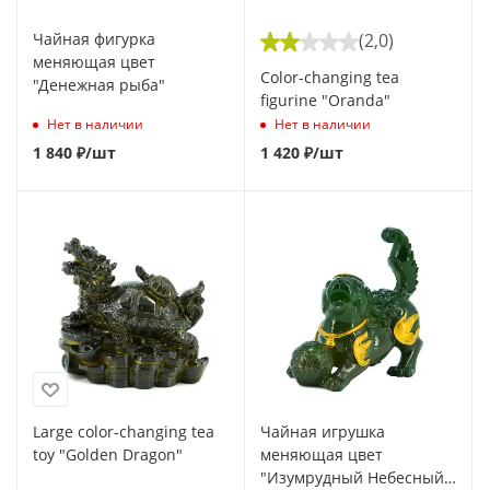
Чайная фигурка
(2,0)
меняющая цвет
Color-changing tea
"Денежная рыба"
figurine "Oranda"
Нет в наличии
Нет в наличии
1 840
₽
/шт
1 420
₽
/шт
Large color-changing tea
Чайная игрушка
toy "Golden Dragon"
меняющая цвет
"Изумрудный Небесный