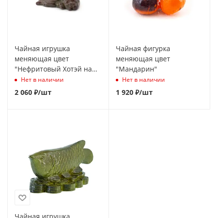
Чайная игрушка
Чайная фигурка
меняющая цвет
меняющая цвет
"Нефритовый Хотэй на
"Мандарин"
денежном мешке с
Нет в наличии
Нет в наличии
золотым слитком"
2 060
₽
/шт
1 920
₽
/шт
Чайная игрушка