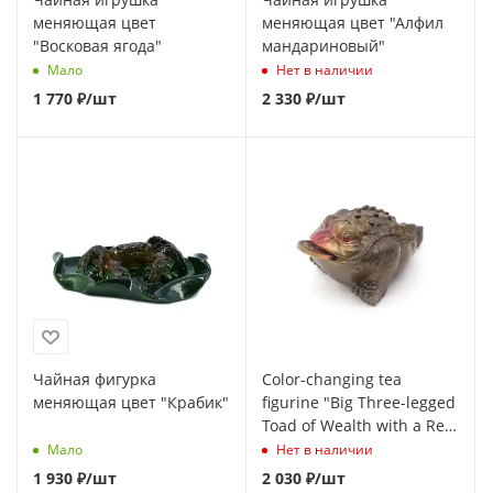
меняющая цвет
меняющая цвет "Алфил
"Восковая ягода"
мандариновый"
Мало
Нет в наличии
1 770
₽
/шт
2 330
₽
/шт
Чайная фигурка
Color-changing tea
меняющая цвет "Крабик"
figurine "Big Three-legged
Toad of Wealth with a Red
Nose"
Мало
Нет в наличии
1 930
₽
/шт
2 030
₽
/шт