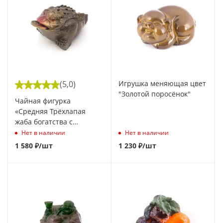
(5,0)
Игрушка меняющая цвет
"Золотой поросёнок"
Чайная фигурка
«Средняя Трёхлапая
жаба богатства с
красным носом»
Нет в наличии
Нет в наличии
меняющая цвет
1 580
₽
/шт
1 230
₽
/шт