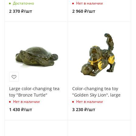
лев "
Достаточно
Нет в наличии
2 370
₽
/шт
2 960
₽
/шт
Large color-changing tea
Color-changing tea toy
toy "Bronze Turtle"
"Golden Sky Lion", large
Нет в наличии
Нет в наличии
1 430
₽
/шт
3 230
₽
/шт