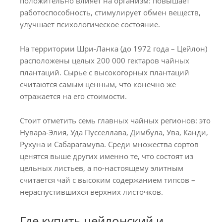
положительно влияет на организм: повышает
работоспособность, стимулирует обмен веществ,
улучшает психологическое состояние.
На территории Шри-Ланка (до 1972 года – Цейлон)
расположены целых 200 000 гектаров чайных
плантаций. Сырье с высокогорных плантаций
считаются самым ценным, что конечно же
отражается на его стоимости.
Стоит отметить семь главных чайных регионов: это
Нувара-Элия, Уда Пусселлава, Димбула, Ува, Канди,
Рухуна и Сабарагамува. Среди множества сортов
ценятся выше других именно те, что состоят из
цельных листьев, а по-настоящему элитным
считается чай с высоким содержанием типсов –
нераспустившихся верхних листочков.
Где купить цейлонский и