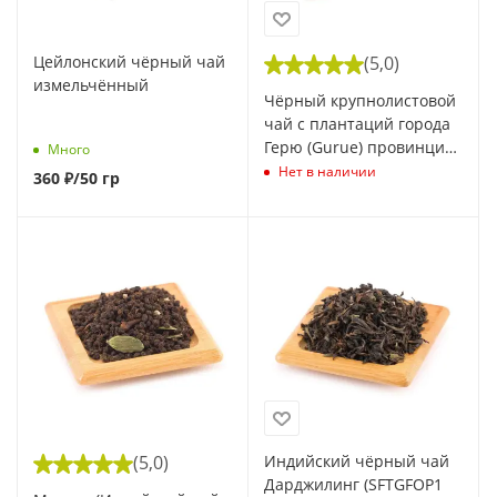
Цейлонский чёрный чай
(5,0)
измельчённый
Чёрный крупнолистовой
чай с плантаций города
Герю (Gurue) провинции
Много
Замбезия (Zambezia)
Нет в наличии
360
₽
/50 гр
Мозамбик
(5,0)
Индийский чёрный чай
Дарджилинг (SFTGFOP1