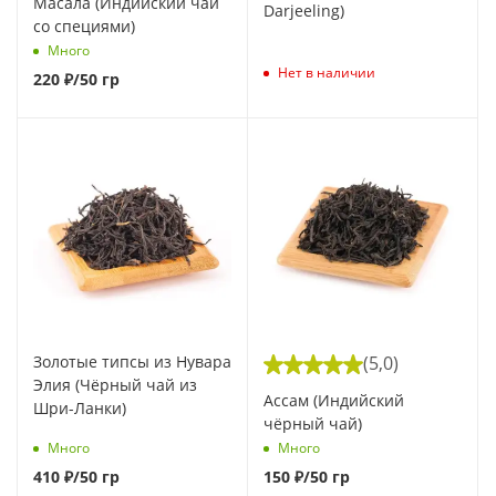
Масала (Индийский чай
Darjeeling)
со специями)
Много
Нет в наличии
220
₽
/50 гр
Золотые типсы из Нувара
(5,0)
Элия (Чёрный чай из
Ассам (Индийский
Шри-Ланки)
чёрный чай)
Много
Много
410
₽
/50 гр
150
₽
/50 гр