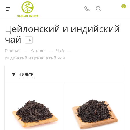
0
Цейлонский и индийский
чай
14
Главная
—
Каталог
—
Чай
—
Индийский и цейлонский чай
ФИЛЬТР