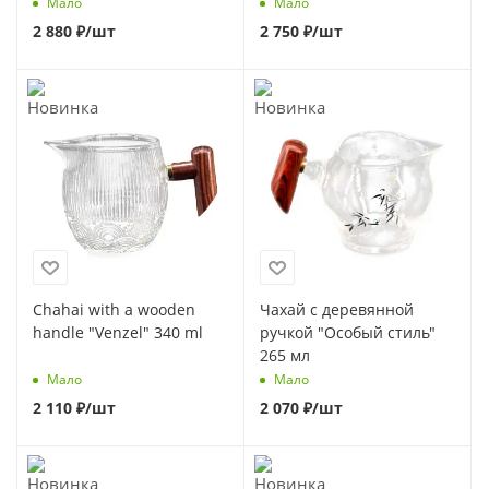
Мало
Мало
2 880
₽
/шт
2 750
₽
/шт
Chahai with a wooden
Чахай с деревянной
handle "Venzel" 340 ml
ручкой "Особый стиль"
265 мл
Мало
Мало
2 110
₽
/шт
2 070
₽
/шт