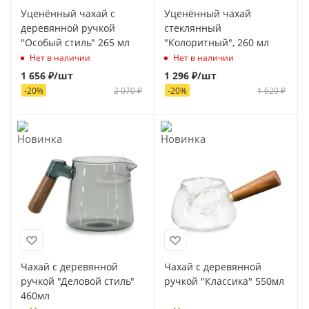
Уценённый чахай с
Уценённый чахай
деревянной ручкой
стеклянный
"Особый стиль" 265 мл
"Колоритный", 260 мл
Нет в наличии
Нет в наличии
1 656
₽
/шт
1 296
₽
/шт
-
20
%
2 070
₽
-
20
%
1 620
₽
Чахай с деревянной
Чахай с деревянной
ручкой "Деловой стиль"
ручкой "Классика" 550мл
460мл