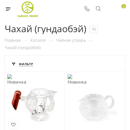
0
Чахай (гундаобэй)
75
Главная
—
Каталог
—
Чайная утварь
—
Чахай (гундаобэй)
ФИЛЬТР