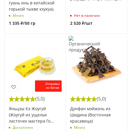
гуань инь в китайской
Го Цзяфу), 8,5 г
горькой тыкве кхукуа).
Нет в наличии
Много
1 335
₽
/50 гр
2 520
₽
/шт
Отправка
из Китая
(5,0)
(5,0)
Яньцзы Кэ Жоугуй
Дунфан мэйжэнь из
(Жоугуй из ущелья
Шидина (Восточная
ласточек мастера Го
красавица)
Цзяфу), 8,5 г
Достаточно
Много