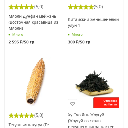
(5,0)
(5,0)
Мяоли Дунфан мэйжэнь
Китайский женьшеневый
(Восточная красавица из
улун 1
Мяоли)
Много
Много
2 595
₽
/50 гр
300
₽
/50 гр
Отправка
из Китая
(5,0)
Ху Сяо Янь Жоугуй
(Жоугуй со скалы
Тегуаньинь кугуа (Те
ревущего тигра мастера