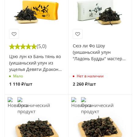
(5,0)
Сюэ ли Фо Шоу
(уишаньский улун
Цзю лун кэ Бань тянь яо
"Ладонь Будды" мастера
(уишаньский улун из
Го Цзяфу), 8 г
ущелья Девяти Драконов
мастера Го Цзяфу, 1 сбор),
Мало
Нет в наличии
8 г
1 110
₽
/шт
2 260
₽
/шт