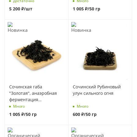
Достаточно
Много
5 200
₽
/шт
1 005
₽
/50 гр
Сочинская габа
Сочинский Рубиновый
"Золотая", анаэробная
улун сильного огня
ферментация
(Тайваньская технология)
Много
Много
1 005
₽
/50 гр
600
₽
/50 гр