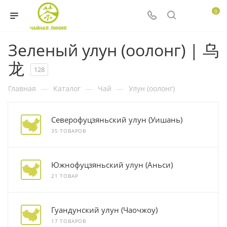
0
Зеленый улун (оолонг) | 乌
龙
128
Главная
—
Каталог
—
Чай
—
Улун (оолонг)
Северофуцзяньский улун (Уишань)
35 ТОВАРОВ
Южнофуцзяньский улун (Аньси)
21 ТОВАР
Гуандунский улун (Чаочжоу)
17 ТОВАРОВ