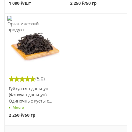
1 080
₽
/шт
2 250
₽
/50 гр
(5,0)
Гуйхуа сян даньцун
(Фэнхуан даньцун)
Одиночные кусты с
ароматом цветов
Много
османтуса
2 250
₽
/50 гр