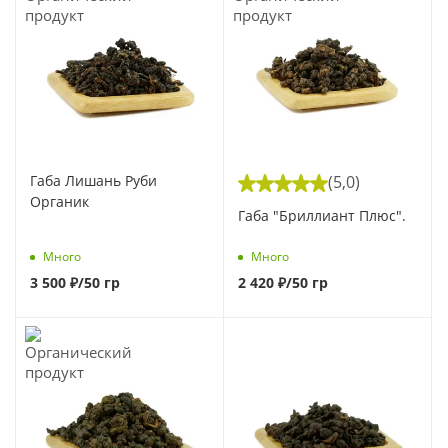
Габа Лишань Руби
(5,0)
Органик
Габа "Бриллиант Плюс".
Много
Много
3 500
₽
/50 гр
2 420
₽
/50 гр