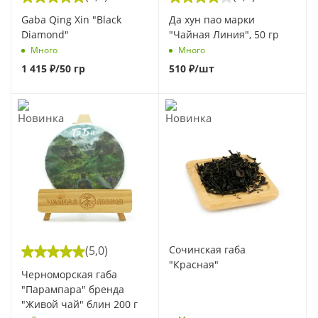
Gaba Qing Xin "Black
Да хун пао марки
Diamond"
"Чайная Линия", 50 гр
Много
Много
1 415
₽
/50 гр
510
₽
/шт
(5,0)
Сочинская габа
"Красная"
Черноморская габа
"Парампара" бренда
"Живой чай" блин 200 г