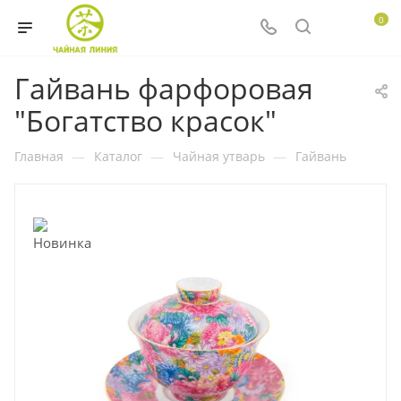
0
Гайвань фарфоровая
"Богатство красок"
Главная
—
Каталог
—
Чайная утварь
—
Гайвань