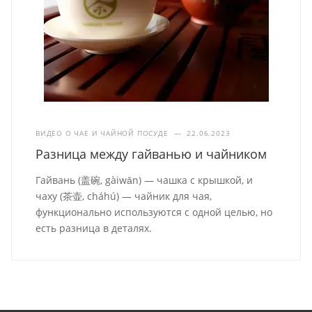
ВИДЕО О ЧАЕ И ЧАЙНОЙ ПОСУДЕ
—
22.06.2023
Разница между гайванью и чайником
Гайвань (盖碗, gàiwǎn) — чашка с крышкой, и
чаху (茶壶, cháhú) — чайник для чая,
функционально используются с одной целью, но
есть разница в деталях.